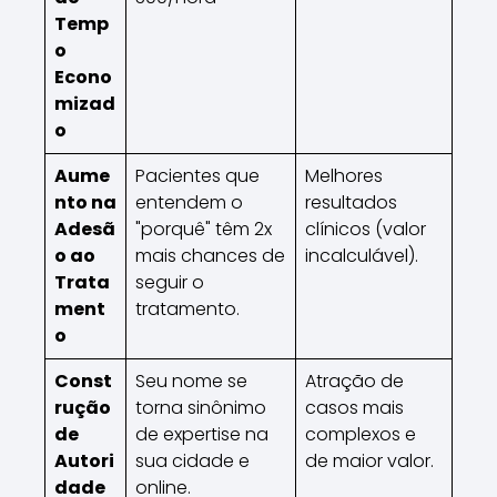
Temp
o
Econo
mizad
o
Aume
Pacientes que
Melhores
nto na
entendem o
resultados
Adesã
"porquê" têm 2x
clínicos (valor
o ao
mais chances de
incalculável).
Trata
seguir o
ment
tratamento.
o
Const
Seu nome se
Atração de
rução
torna sinônimo
casos mais
de
de expertise na
complexos e
Autori
sua cidade e
de maior valor.
dade
online.