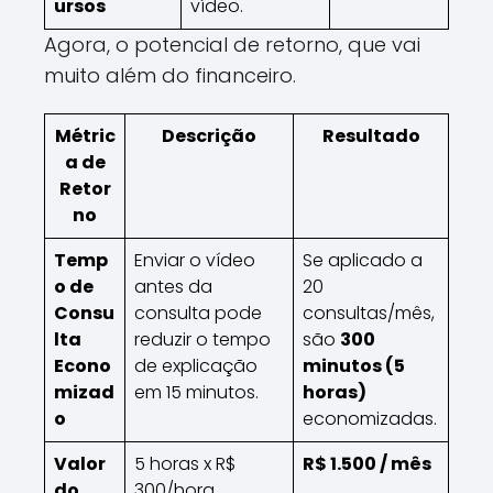
ursos
vídeo.
Agora, o potencial de retorno, que vai
muito além do financeiro.
Métric
Descrição
Resultado
a de
Retor
no
Temp
Enviar o vídeo
Se aplicado a
o de
antes da
20
Consu
consulta pode
consultas/mês,
lta
reduzir o tempo
são
300
Econo
de explicação
minutos (5
mizad
em 15 minutos.
horas)
o
economizadas.
Valor
5 horas x R$
R$ 1.500 / mês
do
300/hora