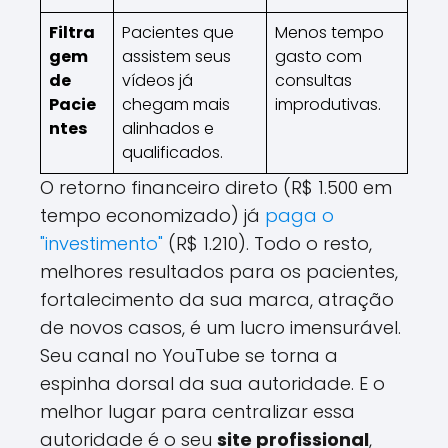
Filtra
Pacientes que
Menos tempo
gem
assistem seus
gasto com
de
vídeos já
consultas
Pacie
chegam mais
improdutivas.
ntes
alinhados e
qualificados.
O retorno financeiro direto (R$ 1.500 em
tempo economizado) já
paga o
"investimento"
(R$ 1.210). Todo o resto,
melhores resultados para os pacientes,
fortalecimento da sua marca, atração
de novos casos, é um lucro imensurável.
Seu canal no YouTube se torna a
espinha dorsal da sua autoridade. E o
melhor lugar para centralizar essa
autoridade é o seu
site profissional
,