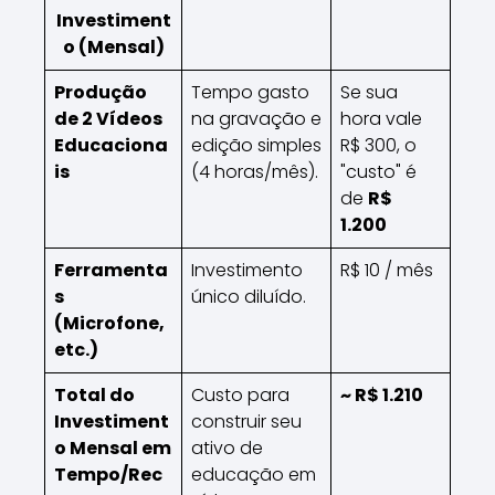
Investiment
o (Mensal)
Produção
Tempo gasto
Se sua
de 2 Vídeos
na gravação e
hora vale
Educaciona
edição simples
R$ 300, o
is
(4 horas/mês).
"custo" é
de
R$
1.200
Ferramenta
Investimento
R$ 10 / mês
s
único diluído.
(Microfone,
etc.)
Total do
Custo para
~ R$ 1.210
Investiment
construir seu
o Mensal em
ativo de
Tempo/Rec
educação em