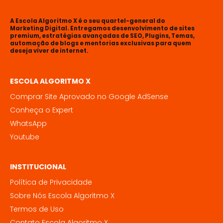
A Escola Algoritmo X é o seu quartel-general do
Marketing Digital. Entregamos desenvolvimento de sites
premium, estratégias avançadas de SEO, Plugins, Temas,
automação de blogs e mentorias exclusivas para quem
deseja viver de internet.
ESCOLA ALGORITMO X
Comprar Site Aprovado no Google AdSense
Conheça o Expert
WhatsApp
Youtube
INSTITUCIONAL
Política de Privacidade
Sobre Nós Escola Algoritmo X
Termos de Uso
Contato Escola Algoritmo X