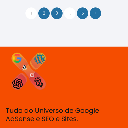
1
2
3
…
5
»
Tudo do Universo de Google
AdSense e SEO e Sites.