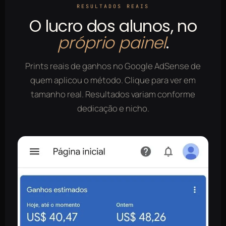
RESULTADOS REAIS
O lucro dos alunos, no
próprio painel
.
Prints reais de ganhos no Google AdSense de
quem aplicou o método. Clique para ver em
tamanho real. Resultados variam conforme
dedicação e nicho.