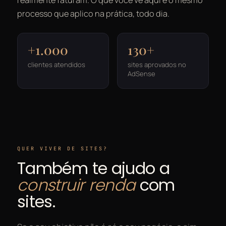
realmente faturam. O que você vê aqui é o mesmo
processo que aplico na prática, todo dia.
+1.000
130+
clientes atendidos
sites aprovados no
AdSense
QUER VIVER DE SITES?
Também te ajudo a
construir renda
com
sites.