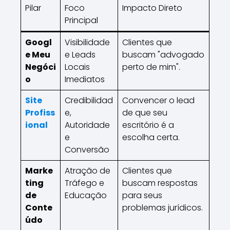
Pilar
Foco
Impacto Direto
Principal
Googl
Visibilidade
Clientes que
e Meu
e Leads
buscam "advogado
Negóci
Locais
perto de mim".
o
Imediatos
Site
Credibilidad
Convencer o lead
Profiss
e,
de que seu
ional
Autoridade
escritório é a
e
escolha certa.
Conversão
Marke
Atração de
Clientes que
ting
Tráfego e
buscam respostas
de
Educação
para seus
Conte
problemas jurídicos.
údo