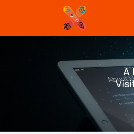
A 
Vis