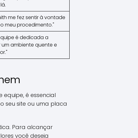
lá.
mith me fez sentir à vontade
 o meu procedimento."
equipe é dedicada a
r um ambiente quente e
r."
onem
 equipe, é essencial
o seu site ou uma placa
ica. Para alcançar
alores você deseja