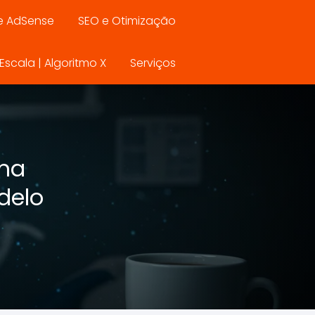
e AdSense
SEO e Otimização
scala | Algoritmo X
Serviços
rma
delo