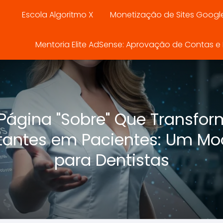
Escola Algoritmo X
Monetização de Sites Googl
Mentoria Elite AdSense: Aprovação de Contas e E
Página "Sobre" Que Transfo
itantes em Pacientes: Um Mo
para Dentistas