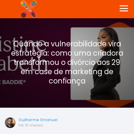
Quando a vulnerabilidade vira
estratégia: como uma criadora
transformou o divórcio aos 29
em case de marketing de
confiança
Guilherme Emanuel
há 10 meses