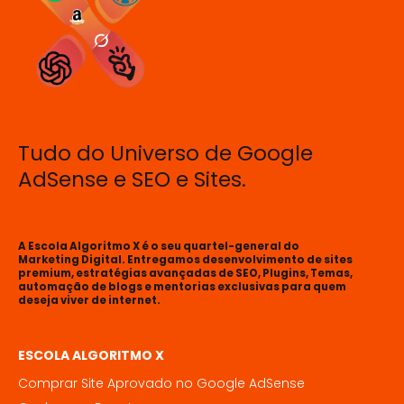
Tudo do Universo de Google
AdSense e SEO e Sites.
A Escola Algoritmo X é o seu quartel-general do
Marketing Digital. Entregamos desenvolvimento de sites
premium, estratégias avançadas de SEO, Plugins, Temas,
automação de blogs e mentorias exclusivas para quem
deseja viver de internet.
ESCOLA ALGORITMO X
Comprar Site Aprovado no Google AdSense