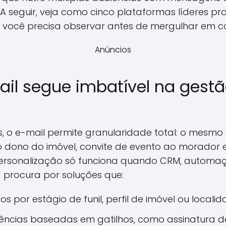
 A seguir, veja como cinco plataformas líderes p
você precisa observar antes de mergulhar em co
Anúncios
ail segue imbatível na gest
is, o e-mail permite granularidade total: o mesm
o dono do imóvel, convite de evento ao morador e 
 personalização só funciona quando CRM, automa
a procura por soluções que:
s por estágio de funil, perfil de imóvel ou localid
ncias baseadas em gatilhos, como assinatura d