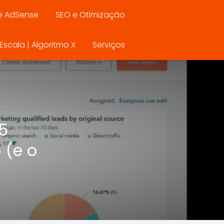
e AdSense
SEO e Otimização
scala | Algoritmo X
Serviços
5
 (e o