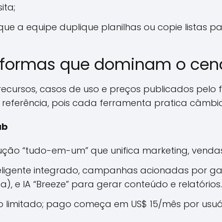
ita;
que a equipe duplique planilhas ou copie listas pa
taformas que dominam o cen
recursos, casos de uso e preços publicados pelo
 referência, pois cada ferramenta pratica câmbi
ub
ução “tudo-em-um” que unifica marketing, venda
nteligente integrado, campanhas acionadas por g
a), e IA “Breeze” para gerar conteúdo e relatórios.
to limitado; pago começa em US$ 15/mês por usuár