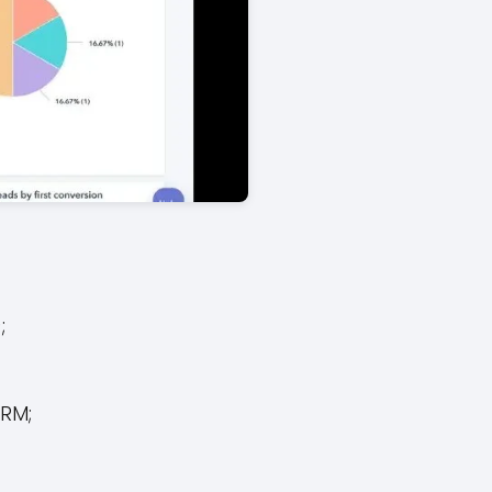
;
CRM;