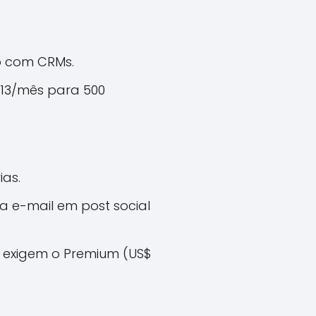
ão com CRMs.
$ 13/mês para 500
ias.
ma e-mail em post social
s exigem o Premium (US$