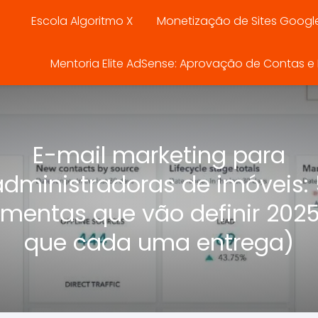
Escola Algoritmo X
Monetização de Sites Googl
Mentoria Elite AdSense: Aprovação de Contas e E
E-mail marketing para
administradoras de imóveis: 
amentas que vão definir 2025
que cada uma entrega)