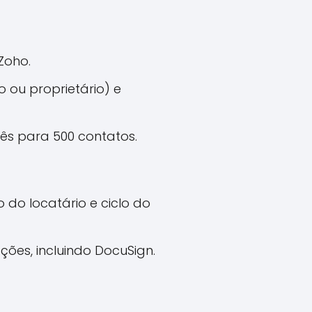
Zoho.
 ou proprietário) e
mês para 500 contatos.
o locatário e ciclo do
ações, incluindo DocuSign.