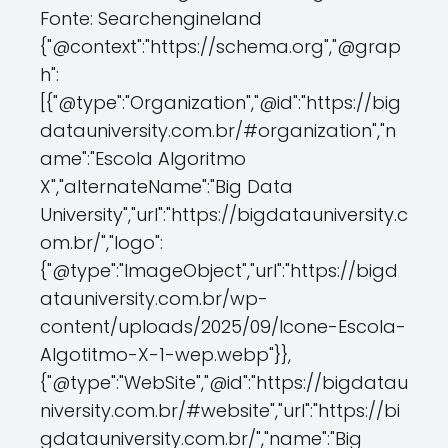
Fonte: Searchengineland
{"@context":"https://schema.org","@grap
h":
[{"@type":"Organization","@id":"https://big
datauniversity.com.br/#organization","n
ame":"Escola Algoritmo
X","alternateName":"Big Data
University","url":"https://bigdatauniversity.c
om.br/","logo":
{"@type":"ImageObject","url":"https://bigd
atauniversity.com.br/wp-
content/uploads/2025/09/Icone-Escola-
Algotitmo-X-1-wep.webp"}},
{"@type":"WebSite","@id":"https://bigdatau
niversity.com.br/#website","url":"https://bi
gdatauniversity.com.br/","name":"Big