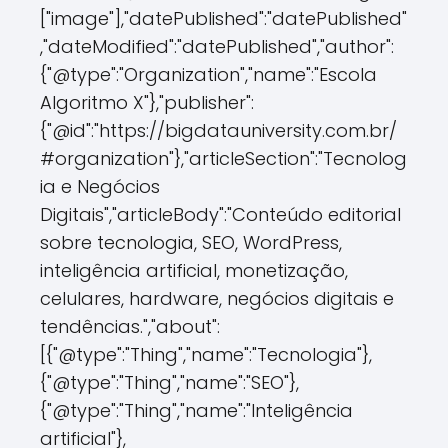
["image"],"datePublished":"datePublished"
,"dateModified":"datePublished","author":
{"@type":"Organization","name":"Escola
Algoritmo X"},"publisher":
{"@id":"https://bigdatauniversity.com.br/
#organization"},"articleSection":"Tecnolog
ia e Negócios
Digitais","articleBody":"Conteúdo editorial
sobre tecnologia, SEO, WordPress,
inteligência artificial, monetização,
celulares, hardware, negócios digitais e
tendências.","about":
[{"@type":"Thing","name":"Tecnologia"},
{"@type":"Thing","name":"SEO"},
{"@type":"Thing","name":"Inteligência
artificial"},