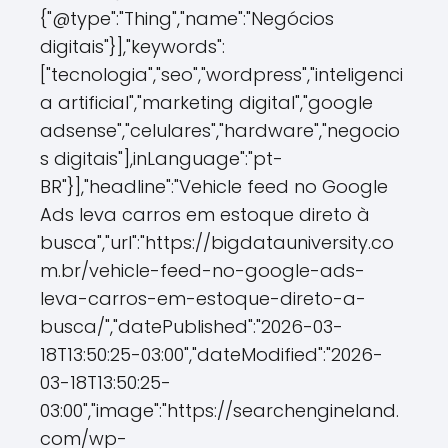
{"@type":"Thing","name":"Negócios
digitais"}],"keywords":
["tecnologia","seo","wordpress","inteligenci
a artificial","marketing digital","google
adsense","celulares","hardware","negocio
s digitais"],inLanguage":"pt-
BR"}],"headline":"Vehicle feed no Google
Ads leva carros em estoque direto à
busca","url":"https://bigdatauniversity.co
m.br/vehicle-feed-no-google-ads-
leva-carros-em-estoque-direto-a-
busca/","datePublished":"2026-03-
18T13:50:25-03:00","dateModified":"2026-
03-18T13:50:25-
03:00","image":"https://searchengineland.
com/wp-