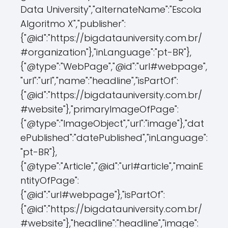
Data University","alternateName":"Escola
Algoritmo X","publisher":
{"@id":"https://bigdatauniversity.com.br/
#organization"},"inLanguage":"pt-BR"},
{"@type":"WebPage","@id":"url#webpage",
"url":"url","name":"headline","isPartOf":
{"@id":"https://bigdatauniversity.com.br/
#website"},"primaryImageOfPage":
{"@type":"ImageObject","url":"image"},"dat
ePublished":"datePublished","inLanguage":
"pt-BR"},
{"@type":"Article","@id":"url#article","mainE
ntityOfPage":
{"@id":"url#webpage"},"isPartOf":
{"@id":"https://bigdatauniversity.com.br/
#website"},"headline":"headline","image":