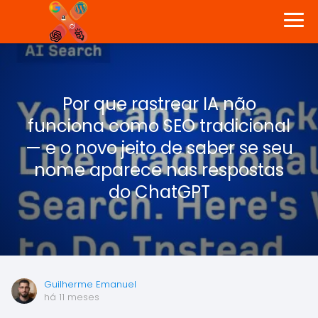
Por que rastrear IA não
funciona como SEO tradicional
— e o novo jeito de saber se seu
nome aparece nas respostas
do ChatGPT
Guilherme Emanuel
há 11 meses