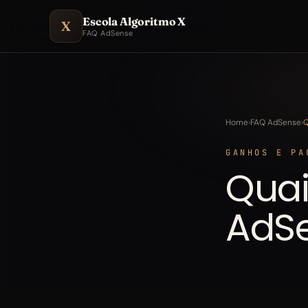
Escola Algoritmo X
X
FAQ AdSense
Home
›
FAQ AdSense
›
Q
GANHOS E PA
Quai
AdS