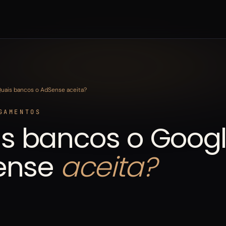
uais bancos o AdSense aceita?
GAMENTOS
s bancos o Goog
ense
aceita?