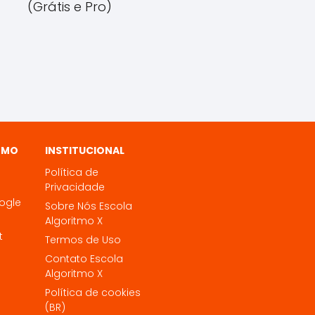
(Grátis e Pro)
TMO
INSTITUCIONAL
Política de
Privacidade
ogle
Sobre Nós Escola
Algoritmo X
t
Termos de Uso
Contato Escola
Algoritmo X
Política de cookies
(BR)