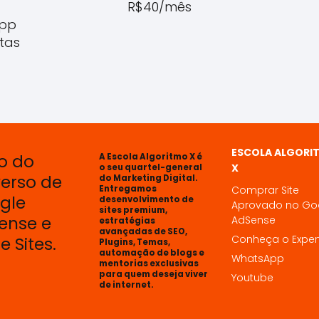
R$40/mês
App
tas
ESCOLA ALGORI
o do
A Escola Algoritmo X é
X
o seu quartel-general
verso de
do Marketing Digital.
Entregamos
Comprar Site
gle
desenvolvimento de
Aprovado no Go
sites premium,
ense e
AdSense
estratégias
avançadas de SEO,
Conheça o Exper
e Sites.
Plugins, Temas,
automação de blogs e
WhatsApp
mentorias exclusivas
para quem deseja viver
Youtube
de internet.