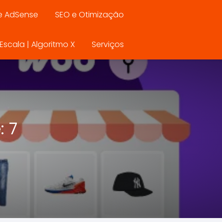
e AdSense
SEO e Otimização
scala | Algoritmo X
Serviços
 7