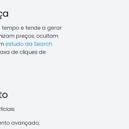
ça
ge tempo e tende a gerar
onizam preços, ocultam
um
estudo da Search
axa de cliques de
to
ciais:
mento avançado;