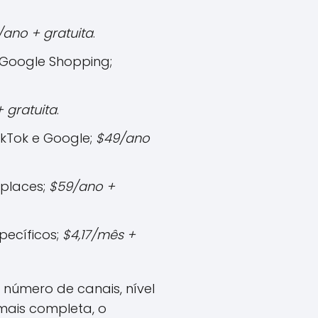
/ano + gratuita
.
 Google Shopping;
 gratuita
.
ikTok e Google;
$49/ano
tplaces;
$59/ano +
pecíficos;
$4,17/mês +
número de canais, nível
mais completa, o