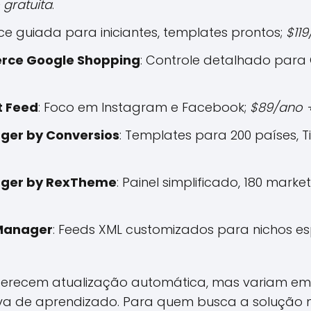
 gratuita
.
ace guiada para iniciantes, templates prontos;
$119
rce Google Shopping
: Controle detalhado para
t Feed
: Foco em Instagram e Facebook;
$89/ano +
ger by Conversios
: Templates para 200 países, T
ager by RexTheme
: Painel simplificado, 180 marke
 Manager
: Feeds XML customizados para nichos es
erecem atualização automática, mas variam em 
va de aprendizado. Para quem busca a solução 