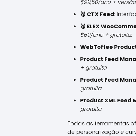
$99,50/ano + versão
🥈 CTX Feed
: Interf
🥉 ELEX WooComme
$69/ano + gratuita
.
WebToffee Produc
Product Feed Mana
+ gratuita
.
Product Feed Man
gratuita
.
Product XML Feed
gratuita
.
Todas as ferramentas of
de personalização e cur