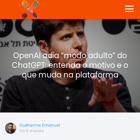
OpenAI adia “modo adulto” do
ChatGPT: entenda o motivo e o
que muda na plataforma
Guilherme Emanuel
há 5 meses