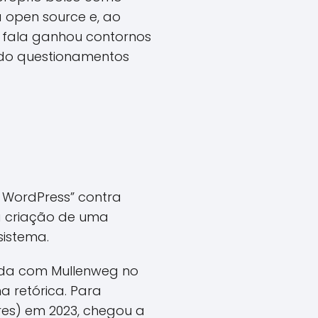
 open source e, ao
A fala ganhou contornos
ndo questionamentos
o WordPress” contra
a criação de uma
sistema.
rda com Mullenweg no
a retórica. Para
res) em 2023, chegou a