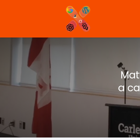
Mat
a ca