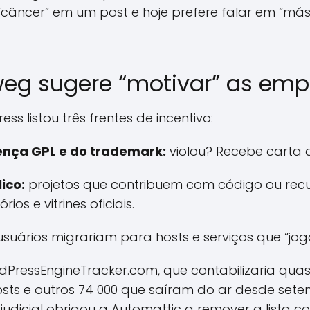
câncer” em um post e hoje prefere falar em “má
eg sugere “motivar” as emp
s listou três frentes de incentivo:
cença GPL e do trademark:
violou? Recebe carta
ico:
projetos que contribuem com código ou rec
os e vitrines oficiais.
suários migrariam para hosts e serviços que “jog
ordPressEngineTracker.com, que contabilizaria qua
sts e outros 74 000 que saíram do ar desde set
udicial obrigou a Automattic a remover a lista c