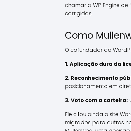
chamar a WP Engine de “
corrigidas.
Como Mullenw
O cofundador do WordPres
1. Aplicação dura da li
2. Reconhecimento públ
posicionamento em diretóri
3. Voto com a carteira:
u
Ele citou ainda o site W
migrados para outros ho
Mullenweg, uma decisão j