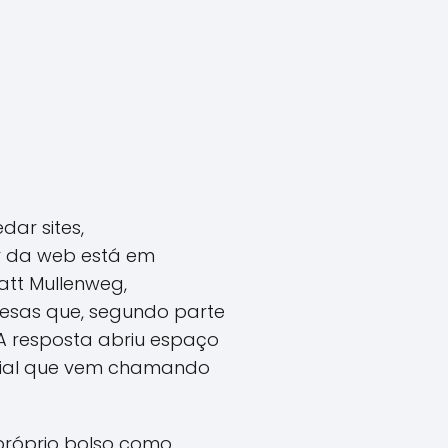
ar sites,
r da web está em
tt Mullenweg,
esas que, segundo parte
 A resposta abriu espaço
dicial que vem chamando
próprio bolso como