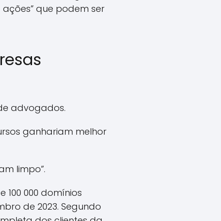
s ações” que podem ser
resas
 de advogados.
ursos ganhariam melhor
am limpo”.
se 100 000 domínios
embro de 2023. Segundo
ompleta dos clientes da