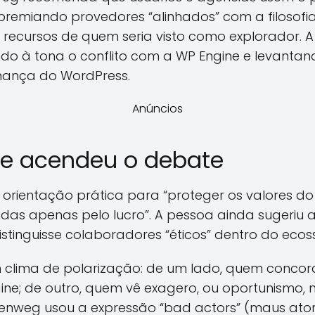
premiando provedores “alinhados” com a filosofia
recursos de quem seria visto como explorador. 
do à tona o conflito com a WP Engine e levanta
nança do WordPress.
Anúncios
ue acendeu o debate
 orientação prática para “proteger os valores d
as apenas pelo lucro”. A pessoa ainda sugeriu 
distinguisse colaboradores “éticos” dentro do ecos
m clima de polarização: de um lado, quem conco
e; de outro, quem vê exagero, ou oportunismo, n
llenweg usou a expressão “bad actors” (maus ato