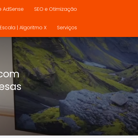
e AdSense
SEO e Otimização
scala | Algoritmo X
Serviços
 com
resas