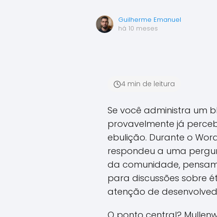
Guilherme Emanuel
há 10 meses
4 min de leitura
Se você administra um bl
provavelmente já perce
ebulição. Durante o Wo
respondeu a uma pergun
da comunidade, pensam pr
para discussões sobre ét
atenção de desenvolved
O ponto central? Mulle