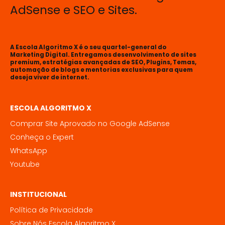
AdSense e SEO e Sites.
A Escola Algoritmo X é o seu quartel-general do
Marketing Digital. Entregamos desenvolvimento de sites
premium, estratégias avançadas de SEO, Plugins, Temas,
automação de blogs e mentorias exclusivas para quem
deseja viver de internet.
ESCOLA ALGORITMO X
Comprar Site Aprovado no Google AdSense
Conheça o Expert
WhatsApp
Youtube
INSTITUCIONAL
Política de Privacidade
Sobre Nós Escola Algoritmo X