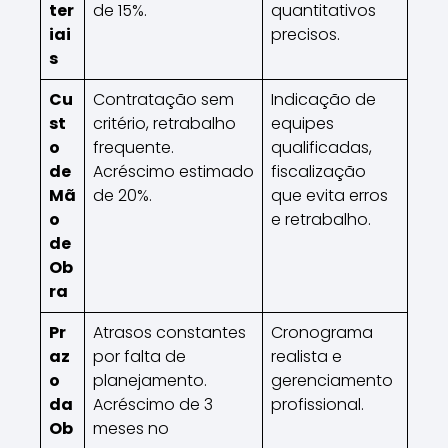
ter
de 15%.
quantitativos
iai
precisos.
s
Cu
Contratação sem
Indicação de
st
critério, retrabalho
equipes
o
frequente.
qualificadas,
de
Acréscimo estimado
fiscalização
Mã
de 20%.
que evita erros
o
e retrabalho.
de
Ob
ra
Pr
Atrasos constantes
Cronograma
az
por falta de
realista e
o
planejamento.
gerenciamento
da
Acréscimo de 3
profissional.
Ob
meses no