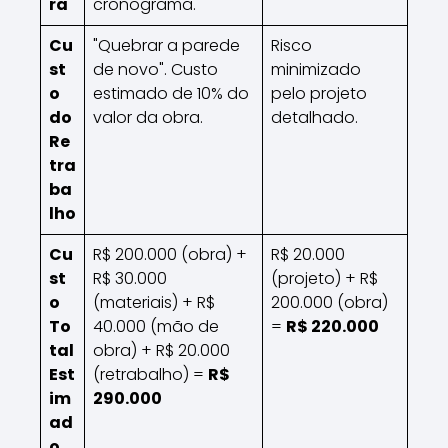
ra
cronograma.
Cu
"Quebrar a parede
Risco
st
de novo". Custo
minimizado
o
estimado de 10% do
pelo projeto
do
valor da obra.
detalhado.
Re
tra
ba
lho
Cu
R$ 200.000 (obra) +
R$ 20.000
st
R$ 30.000
(projeto) + R$
o
(materiais) + R$
200.000 (obra)
To
40.000 (mão de
=
R$ 220.000
tal
obra) + R$ 20.000
Est
(retrabalho) =
R$
im
290.000
ad
o