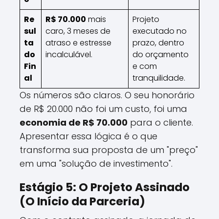
Re
R$ 70.000
mais
Projeto
sul
caro, 3 meses de
executado no
ta
atraso e estresse
prazo, dentro
do
incalculável.
do orçamento
Fin
e com
al
tranquilidade.
Os números são claros. O seu honorário
de R$ 20.000 não foi um custo, foi uma
economia de R$ 70.000
para o cliente.
Apresentar essa lógica é o que
transforma sua proposta de um "preço"
em uma "solução de investimento".
Estágio 5: O Projeto Assinado
(O Início da Parceria)