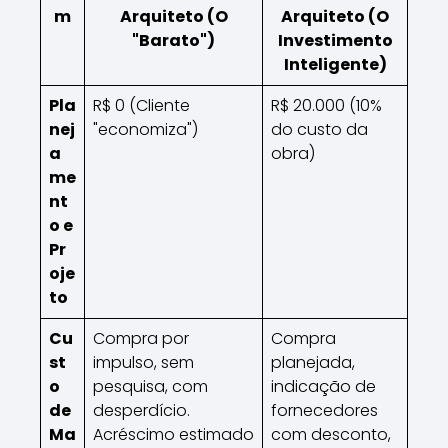
m
Arquiteto (O
Arquiteto (O
"Barato")
Investimento
Inteligente)
Pla
R$ 0 (Cliente
R$ 20.000 (10%
nej
"economiza")
do custo da
a
obra)
me
nt
o e
Pr
oje
to
Cu
Compra por
Compra
st
impulso, sem
planejada,
o
pesquisa, com
indicação de
de
desperdício.
fornecedores
Ma
Acréscimo estimado
com desconto,