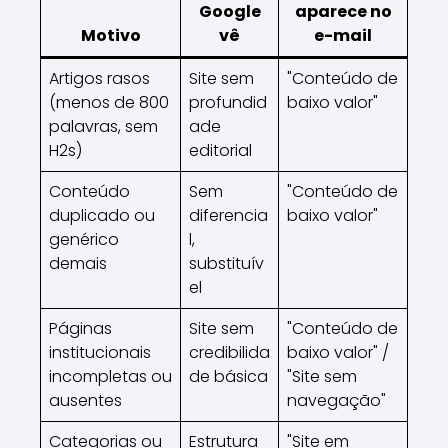
Google
aparece no
Motivo
vê
e-mail
Artigos rasos
Site sem
"Conteúdo de
(menos de 800
profundid
baixo valor"
palavras, sem
ade
H2s)
editorial
Conteúdo
Sem
"Conteúdo de
duplicado ou
diferencia
baixo valor"
genérico
l,
demais
substituív
el
Páginas
Site sem
"Conteúdo de
institucionais
credibilida
baixo valor" /
incompletas ou
de básica
"Site sem
ausentes
navegação"
Categorias ou
Estrutura
"Site em