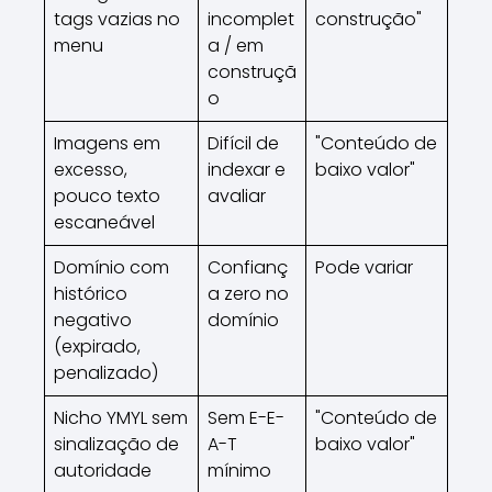
tags vazias no
incomplet
construção"
menu
a / em
construçã
o
Imagens em
Difícil de
"Conteúdo de
excesso,
indexar e
baixo valor"
pouco texto
avaliar
escaneável
Domínio com
Confianç
Pode variar
histórico
a zero no
negativo
domínio
(expirado,
penalizado)
Nicho YMYL sem
Sem E-E-
"Conteúdo de
sinalização de
A-T
baixo valor"
autoridade
mínimo