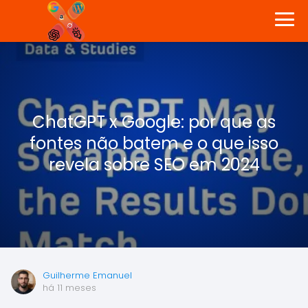
ChatGPT x Google: por que as
fontes não batem e o que isso
revela sobre SEO em 2024
Guilherme Emanuel
há 11 meses