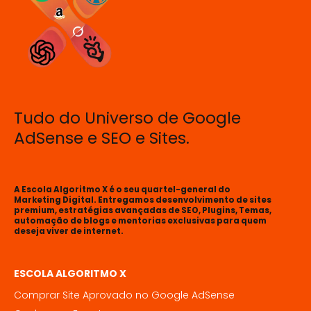
Tudo do Universo de Google
AdSense e SEO e Sites.
A Escola Algoritmo X é o seu quartel-general do
Marketing Digital. Entregamos desenvolvimento de sites
premium, estratégias avançadas de SEO, Plugins, Temas,
automação de blogs e mentorias exclusivas para quem
deseja viver de internet.
ESCOLA ALGORITMO X
Comprar Site Aprovado no Google AdSense