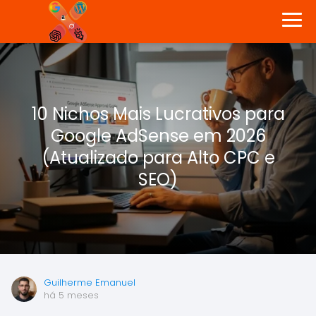
10 Nichos Mais Lucrativos para
Google AdSense em 2026
(Atualizado para Alto CPC e
SEO)
Guilherme Emanuel
há 5 meses